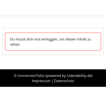
Skip
to
content
Dein Klaviyo-Support OnDemand & zum Mitnehmen
Du musst dich erst einloggen, um diesen Inhalt zu
sehen.
© ConversionToGo (powered by
Us(er)ability.de
)
Impressum
|
Datenschutz