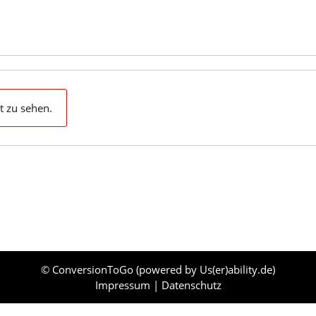
t zu sehen.
© ConversionToGo (powered by
Us(er)ability.de
)
Impressum
|
Datenschutz