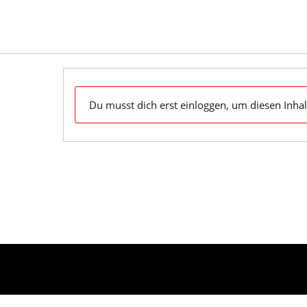
Skip
to
content
Dein Klaviyo-Support OnDemand & zum Mitnehmen
Du musst dich erst einloggen, um diesen Inhal