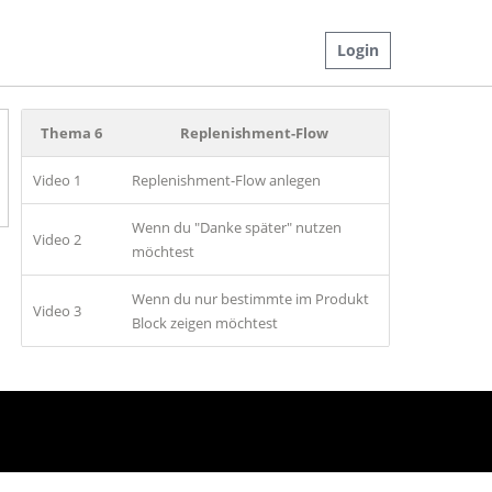
Login
Thema 6
Replenishment-Flow
Video 1
Replenishment-Flow anlegen
Wenn du "Danke später" nutzen
Video 2
möchtest
Wenn du nur bestimmte im Produkt
Video 3
Block zeigen möchtest