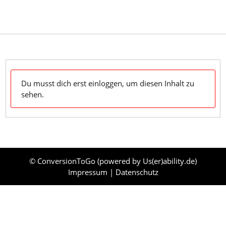
Skip
to
content
Dein Klaviyo-Support OnDemand & zum Mitnehmen
Du musst dich erst einloggen, um diesen Inhalt zu
sehen.
© ConversionToGo (powered by
Us(er)ability.de
)
Impressum
|
Datenschutz