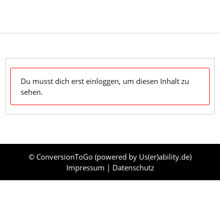
Skip
to
content
Dein Klaviyo-Support OnDemand & zum Mitnehmen
Du musst dich erst einloggen, um diesen Inhalt zu
sehen.
© ConversionToGo (powered by
Us(er)ability.de
)
Impressum
|
Datenschutz