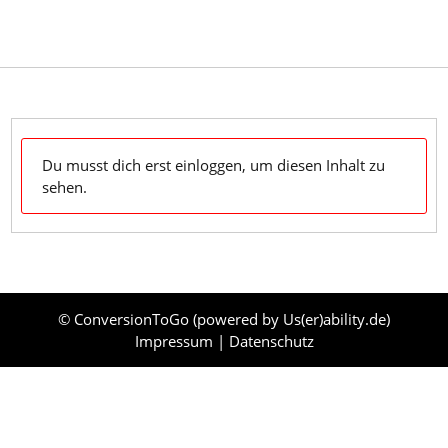
Skip
to
content
Dein Klaviyo-Support OnDemand & zum Mitnehmen
Du musst dich erst einloggen, um diesen Inhalt zu
sehen.
© ConversionToGo (powered by
Us(er)ability.de
)
Impressum
|
Datenschutz