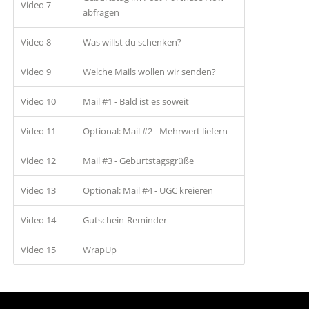
Video 7
abfragen
Video 8
Was willst du schenken?
Video 9
Welche Mails wollen wir senden?
Video 10
Mail #1 - Bald ist es soweit
Video 11
Optional: Mail #2 - Mehrwert liefern
Video 12
Mail #3 - Geburtstagsgrüße
Video 13
Optional: Mail #4 - UGC kreieren
Video 14
Gutschein-Reminder
Video 15
WrapUp