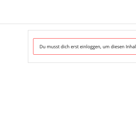
Skip
to
content
Dein Klaviyo-Support OnDemand & zum Mitnehmen
Du musst dich erst einloggen, um diesen Inhal