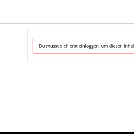
Skip
to
content
Dein Klaviyo-Support OnDemand & zum Mitnehmen
Du musst dich erst einloggen, um diesen Inhal