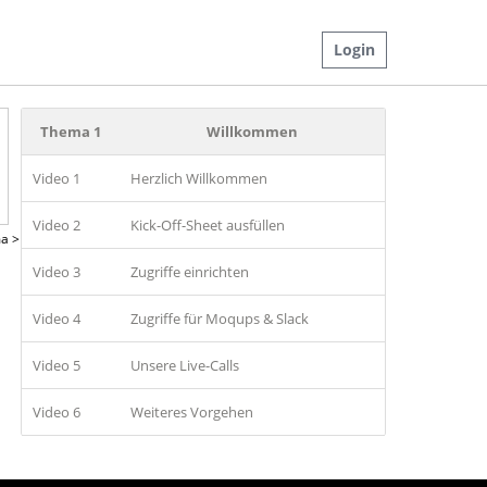
Login
Thema 1
Willkommen
Video 1
Herzlich Willkommen
Video 2
Kick-Off-Sheet ausfüllen
a >
Video 3
Zugriffe einrichten
Video 4
Zugriffe für Moqups & Slack
Video 5
Unsere Live-Calls
Video 6
Weiteres Vorgehen