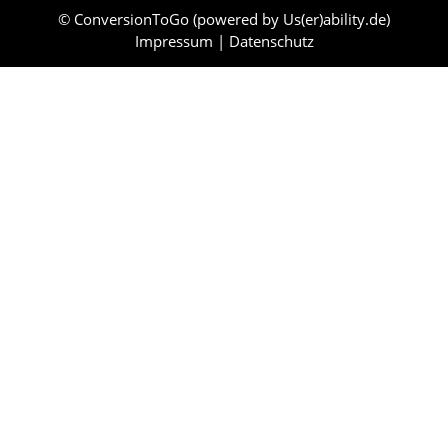
© ConversionToGo (powered by
Us(er)ability.de
)
Impressum
|
Datenschutz