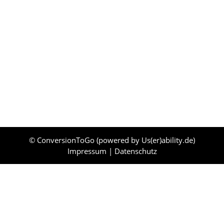
© ConversionToGo (powered by
Us(er)ability.de
)
Impressum
|
Datenschutz