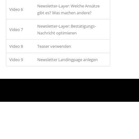
Newsletter-Layer: Welche Ansätze
Video 6
gibt es? Was machen andere?
Newsletter-Layer: Bestätigungs-
Video 7
Nachricht optimieren
Video 8
Teaser verwenden
Video 9
Newsletter Landingpage anlegen