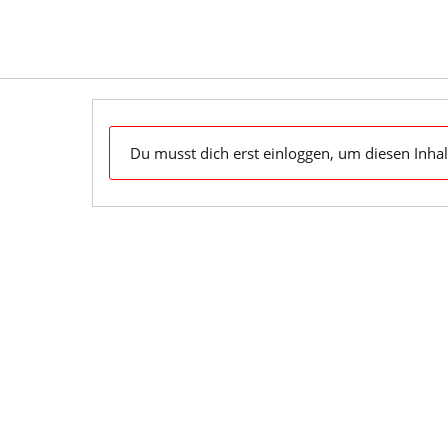
Skip
to
content
Dein Klaviyo-Support OnDemand & zum Mitnehmen
Du musst dich erst einloggen, um diesen Inhal