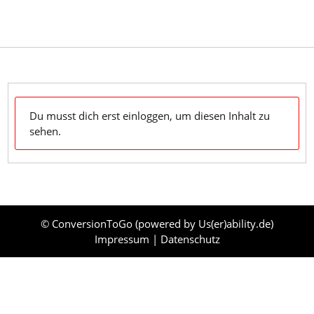
Skip
to
content
Dein Klaviyo-Support OnDemand & zum Mitnehmen
Du musst dich erst einloggen, um diesen Inhalt zu
sehen.
© ConversionToGo (powered by
Us(er)ability.de
)
Impressum
|
Datenschutz